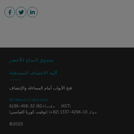
صندوق المناخ الأخضر
آلية الانتصاف المستقلة
فتح الأبواب أمام المساءلة والإنتصاف
IRM@GCFUND.ORG
(+82) 32-458-6186 (KST)
مكتب
10-4296-1337 (82+) (توقيت كوريا القياسي)
جوال
©2020