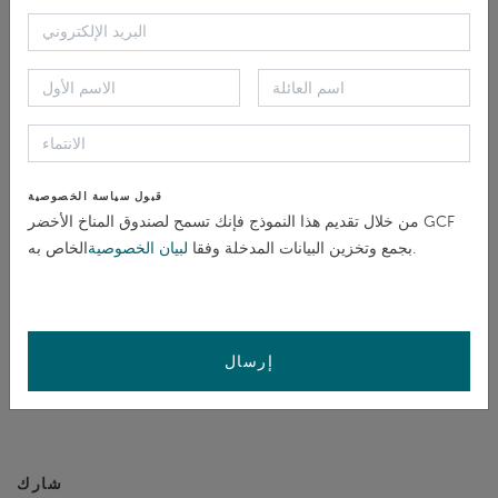
ما هو الانتقام وكيف يمكنك الإبلاغ عنه إذا كنت متأثرا؟ ال GCF
يوفر الحماية من خلال IRM ووحدة النزاهة المستقلة (IIU).
أنتجت كلتا الوحدتين كتيبا مشتركا حيث يمكنك العثور على
معلومات حول الانتقام والتدابير التي يمكن اتخاذها لحمايتك
قبول سياسة الخصوصية
تاريخ
من خلال تقديم هذا النموذج فإنك تسمح لصندوق المناخ الأخضر GCF
الخاص به.
بجمع وتخزين البيانات المدخلة وفقا
لبيان الخصوصية
التغطية 12 مايو 2020
نوع المستند
النشر
إرسال
شارك