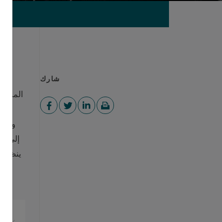
شارك
المستفا
ينظر م