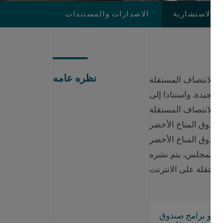
ير الاستشارية
الاصدارات والمستندات
نظره عامه
مستقلة IRM بمهمة تقديم تقرير إلى مجلس الادارة عن الدروس
لجيدة. واستنادا إلى
لة IRM بإعادة النظر في السياسات
 الأخضر GCF. وعند صياغة أي
G إلى تقديم الرد الإداري قبل أن
لى المجلس، يتم نشره
ت أو برامج صندوق