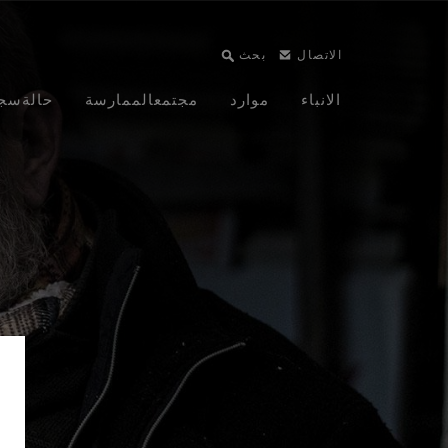
الاتصال
بحث
الانباء
موارد
مجتمع
الممارسة
حالة
سج