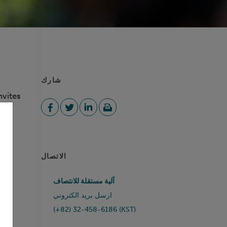
شارك
nvites
the
الاتصال
آلية مستقلة للانتصاف
ارسل بريد الكتروني
 as:
(+82) 32-458-6186 (KST)