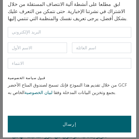
ابق مطلعا على أنشطة آلية الانتصاف المستقلة من خلال
المادة > الأخبار والمقالات
الاشتراك في نشرتنا الإخبارية. حتى نتمكن من التعرف عليك
بشكل أفضل، يرجى تعريف نفسك والمنظمة التي تنتمي إليها.
تعزيز تدابير إعادة إعمار الموارد من خلال الدعم
الفردي المستهدف
... senior management the GRM’s mandate, independence
and
report
ing line, scope and eligibility criteria, and
staffing ...
المادة > الأخبار والمقالات
قبول سياسة الخصوصية
تعزيز معرفتنا حول تصميم وإدارة آليات التظلم الفعالة
من خلال تقديم هذا النموذج فإنك تسمح لصندوق المناخ الأخضر GCF
مع مجتمع ممارسات GRAM
الخاص به.
بجمع وتخزين البيانات المدخلة وفقا
لبيان الخصوصية
... and Remedy Project, shared the findings of a
2020 OHCHR
report
dedicated to identifying challenges,
opportunities ...
المادة > الأخبار والمقالات
إرسال
تعزيز إمكانية الوصول في جزر المحيط الهادئ